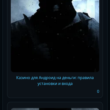
Казино для Андроид на деньги: правила
установки и входа
0