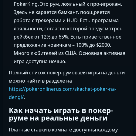
PokerKing. Это рум, лояльный к про-игрокам.
Здесь не карается бамхант, поощряется
работа с трекерами и HUD. Есть программа
лояльности, согласно которой предусмотрен
рейкбек от 12% до 65%. Есть приветственное
предложение новичкам – 100% до $2000.
Много любителей из США. Основная активная
игра доступна ночью.
Полный список покер-румов для игры на деньги
можно найти в разделе на
https://pokeronlinerus.com/skachat-poker-na-
dengi/
.
Как начать играть в покер-
руме на реальные деньги
Платные ставки в комнате доступны каждому