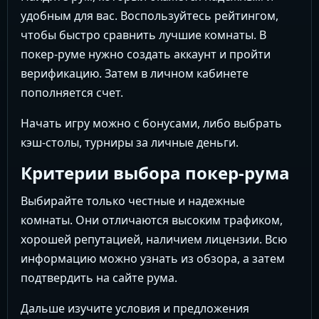
удобным для вас. Воспользуйтесь рейтингом,
чтобы быстро сравнить лучшие комнаты. В
покер-руме нужно создать аккаунт и пройти
верификацию. Затем в личном кабинете
пополняется счет.
Начать игру можно с бонусами, либо выбрать
кэш-столы, турниры за личные деньги.
Критерии выбора покер-рума
Выбирайте только честные и надежные
комнаты. Они отличаются высоким трафиком,
хорошей репутацией, наличием лицензии. Всю
информацию можно узнать из обзора, а затем
подтвердить на сайте рума.
Дальше изучите условия и предложения