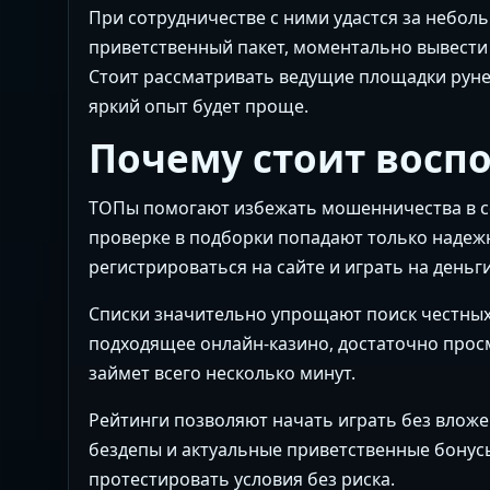
При сотрудничестве с ними удастся за небо
приветственный пакет, моментально вывести 
Стоит рассматривать ведущие площадки рунет
яркий опыт будет проще.
Почему стоит восп
ТОПы помогают избежать мошенничества в с
проверке в подборки попадают только наде
регистрироваться на сайте и играть на деньги
Списки значительно упрощают поиск честных
подходящее онлайн-казино, достаточно прос
займет всего несколько минут.
Рейтинги позволяют начать играть без вложе
бездепы и актуальные приветственные бонус
протестировать условия без риска.