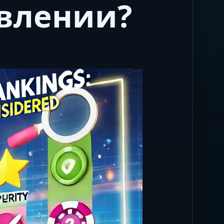
авлении?