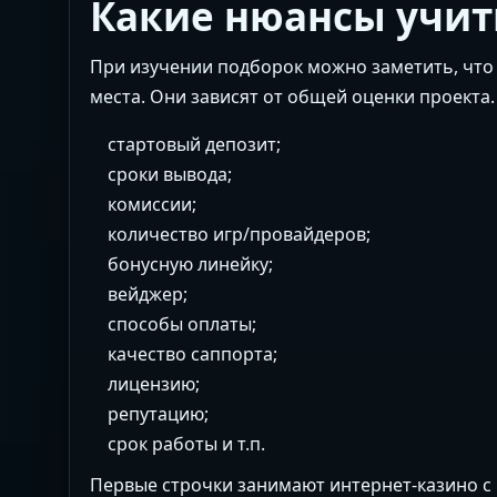
Какие нюансы учи
При изучении подборок можно заметить, что
места. Они зависят от общей оценки проекта.
стартовый депозит;
сроки вывода;
комиссии;
количество игр/провайдеров;
бонусную линейку;
вейджер;
способы оплаты;
качество саппорта;
лицензию;
репутацию;
срок работы и т.п.
Первые строчки занимают интернет-казино с