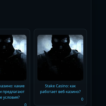
казино: какие
Stake Casino: как
и предлагают
работает веб-казино?
е условия?
0
0