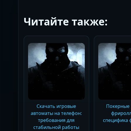
Читайте также:
Скачать игровые
Покерные 
автоматы на телефон:
фриролл
требования для
специфика 
стабильной работы