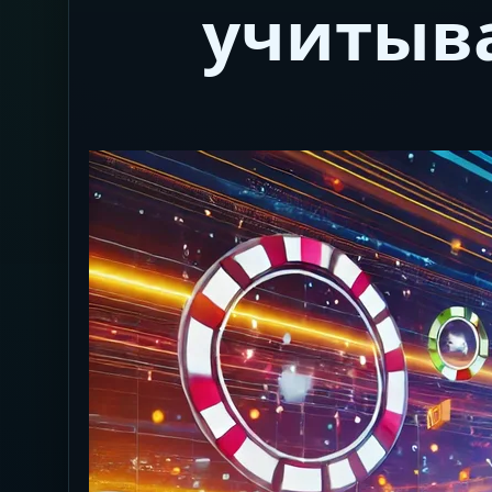
учитыва