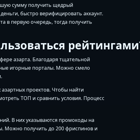
льшую сумму получить щедрый
деньги, быстро верифицировать аккаунт.
а в первую очередь, тогда получить
ользоваться рейтингами
фере азарта. Благодаря тщательной
жные игорные порталы. Можно смело
.
 азартных проектов. Чтобы найти
мотреть ТОП и сравнить условия. Процесс
ний. В них указываются промокоды на
ы. Можно получить до 200 фриспинов и