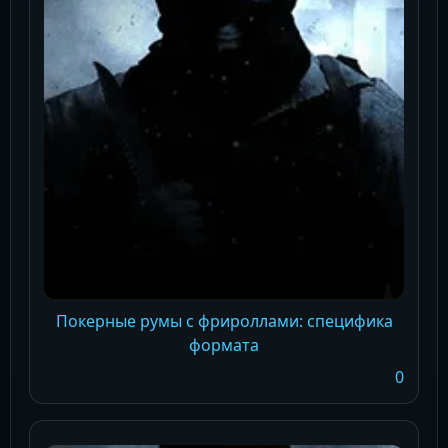
Покерные румы с фрироллами: специфика
формата
0