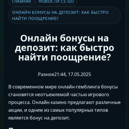
ГЛАВНАЯ
НОВОСТИ CS GO
ОНЛАЙН БОНУСЫ НА ДЕПОЗИТ: КАК БЫСТРО
НАЙТИ ПООЩРЕНИЕ?
Онлайн бонусы на
депозит: как быстро
найти поощрение?
Разное
21:44, 17.05.2025
В современном мире онлайн-гемблинга бонусы
становятся неотъемлемой частью игрового
процесса. Онлайн казино предлагают различные
акции, и одним из самых популярных типов
является бонус на депозит.