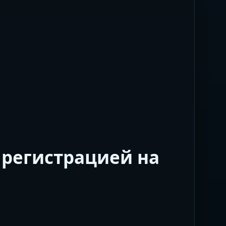
 регистрацией на