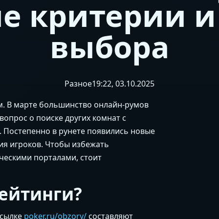
е критерии и
выбора
Разное
19:22, 03.10.2025
ым. В марте большинство онлайн-румов
 вопрос о поиске других комнат с
 Постепенно в рунете появились новые
рия игроков. Чтобы избежать
ческими порталами, стоит
ейтинги?
ссылке
poker.ru/obzory/
составляют