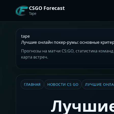
CSGO Forecast
Tape
tape
Лучшие онлайн покер-румы: основные критер
Прогнозы на матчи CS:GO, статистика команд 
карта встреч.
ГЛАВНАЯ
НОВОСТИ CS GO
ЛУЧШИЕ ОНЛА
Лучшие