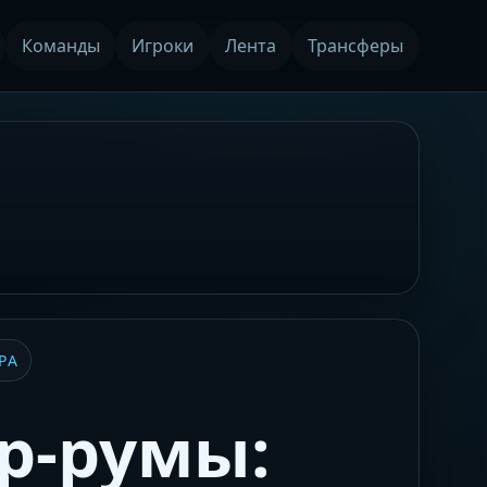
Команды
Игроки
Лента
Трансферы
РА
р-румы: