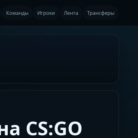
Команды
Игроки
Лента
Трансферы
на CS:GO