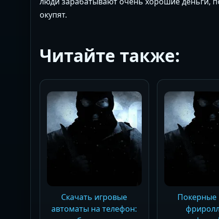
люди зарабатывают очень хорошие деньги, п
окупят.
Читайте также:
Скачать игровые
Покерные 
автоматы на телефон:
фриролл