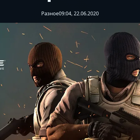
Разное
09:04, 22.06.2020