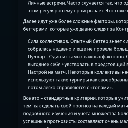
Личные встречи. Часто случается так, что 
этом регулярно ему проигрывает. Это тоже
Далее идут уже более сложные факторы, ко
беттерами, которые уже давно следят за Конт
Сила коллективов. Опытный беттер знает си
собралась недавно и еще не провела больш
Пул карт. Один из самых важных факторов. О
выгоднее себя чувствовать в предстоящей вс
Настрой на матч. Некоторые коллективы не
используют такие турниры как своеобразный
потом легко справляются с «топами».
Все это – стандартные критерии, которые уч
тем, как сделать свой прогноз на каждый мат
подробного изучения и учета множества бол
успешные прогнозисты составляют очень малы