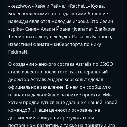
«kezziwow» Хейя и Рейчел «RacheLL» Куява.
Более «зелеными», но подающими большие
надежды являются молодые игроки. Это Селин
«spike» Синем Алак и Йоана «Joanana» Влайкова.
Тренировать девушек будет Рафаэль Барросо,
известный фанатам киберспорта по нику
FeldmaN.
О создании женского состава Astralis по CS:GO
стало известно после того, как генеральный
директор Astralis Андерс Хёрсхольт сделал
официальное заявление. В нем он сообщил о
планах на дальнейшее развитие проекта: «Мы
хотим продвинуться еще дальше с нашей новой
командой… Наши ценности основаны на
достижении наилучших результатов и
постоянном развитии, а также на принятии игр