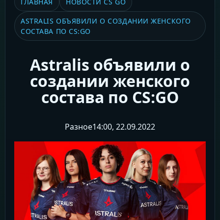
ГЛАВНАЯ
НОВОСТИ CS GO
ASTRALIS ОБЪЯВИЛИ О СОЗДАНИИ ЖЕНСКОГО
СОСТАВА ПО CS:GO
Astralis объявили о
создании женского
состава по CS:GO
Разное
14:00, 22.09.2022