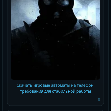
Скачать игровые автоматы на телефон:
требования для стабильной работы
0