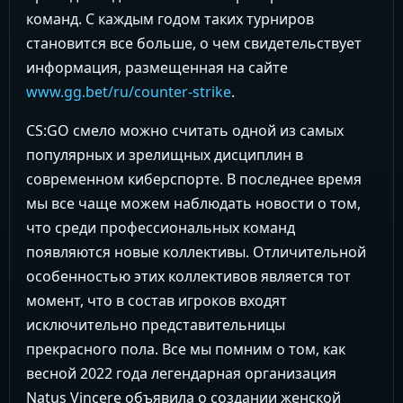
команд. С каждым годом таких турниров
становится все больше, о чем свидетельствует
информация, размещенная на сайте
www.gg.bet/ru/counter-strike
.
CS:GO смело можно считать одной из самых
популярных и зрелищных дисциплин в
современном киберспорте. В последнее время
мы все чаще можем наблюдать новости о том,
что среди профессиональных команд
появляются новые коллективы. Отличительной
особенностью этих коллективов является тот
момент, что в состав игроков входят
исключительно представительницы
прекрасного пола. Все мы помним о том, как
весной 2022 года легендарная организация
Natus Vincere объявила о создании женской