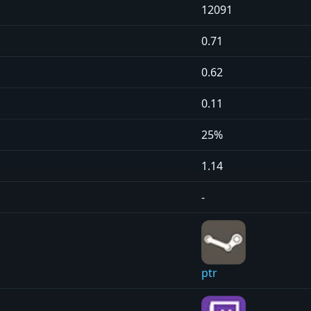
12091
0.71
0.62
0.11
25%
1.14
-
ptr