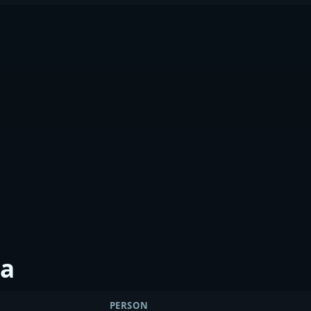
а
PERSON