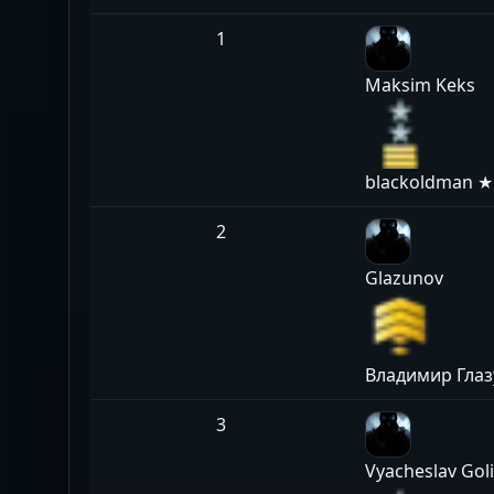
1
Maksim Keks
blackoldman ★
2
Glazunov
Владимир Глаз
3
Vyacheslav Gol