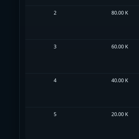
2
80.00 K
3
60.00 K
4
40.00 K
5
20.00 K