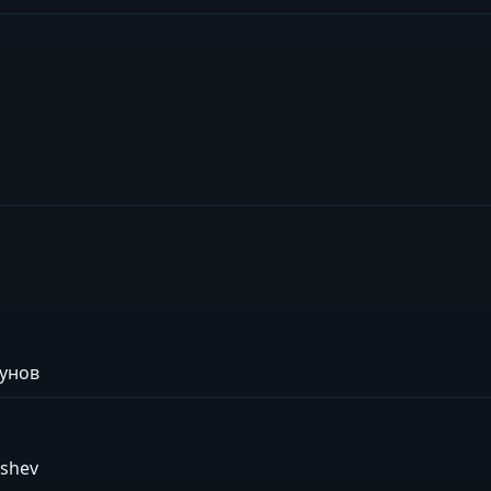
унов
ishev