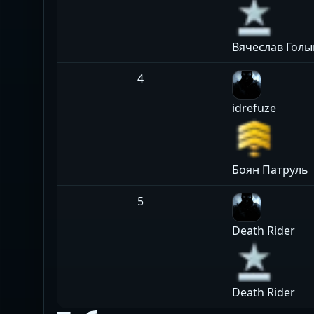
Вячеслав Гол
4
idrefuze
Боян Патруль
5
Death Rider
Death Rider